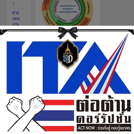
า
ฝ่าย
แผน
งาน
และ
ความ
ร่วมมือ
ระบบ
บริหาร
จัดการ
อาชีวศึ
กษา(R
MS)
เว็บลิงค์
ITA
ติดต่อ
เรา