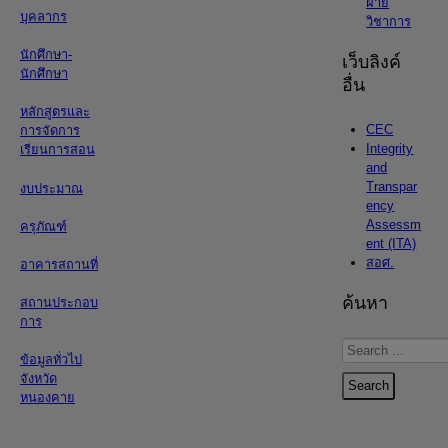
ฝ่าย
บุคลากร
วิชาการ
นักศึกษา-
เว็บลิงค์
นักศึกษา
อื่น
หลักสูตรและ
CEC
การจัดการ
Integrity
เรียนการสอน
and
Transpar
งบประมาณ
ency
Assessm
ครุภัณฑ์
ent (ITA)
สอศ.
อาคารสถานที่
ค้นหา
สถานประกอบ
การ
Search
ข้อมูลทั่วไป
...
จังหวัด
Search
หนองคาย